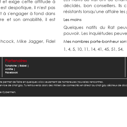
t et exige cette attitude à
décidés, bon conseillers. Ils 
 est despotique, il n'est pas
résistants lorsqu'une affaire l
nt à s'engager à fond dans
 et son amabilité, il est
Les moins
Quelques natifs du Rat peuv
pouvoir. Les inquiétudes peuve
tchcock,
Mike Jagger,
Fidel
Mes nombres porte-bonheur son
1, 4, 5, 10, 11, 14, 41, 45, 51, 54,
Partenaires
Tchatche
|
Babel
|
Amitie
|
Facebook
l te permet de faire en quelques clics seulement de nombreuses nouvelles rencontres.
u service de chat gay. Tu retrouveras alors des milliers de connectés en direct au chat gay désireux de dis
 de Cybermen.