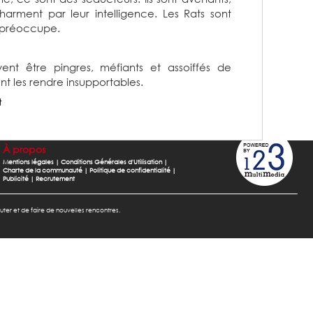
charment par leur intelligence. Les Rats sont
es préoccupe.
ent être pingres, méfiants et assoiffés de
nt les rendre insupportables.
t
À propos
Mentions légales
|
Conditions Générales d'Utilisation
|
Charte de la communauté
|
Politique de confidentialité
|
Publicité
|
Recrutement
cuter et de faire de nouvelles rencontres.