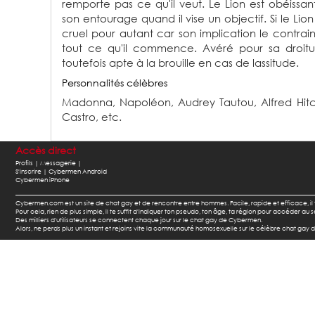
remporte pas ce qu'il veut. Le Lion est obéissan
son entourage quand il vise un objectif. Si le Lion
cruel pour autant car son implication le contrai
tout ce qu'il commence. Avéré pour sa droiture
toutefois apte à la brouille en cas de lassitude.
Personnalités célèbres
Madonna,
Napoléon,
Audrey Tautou,
Alfred Hi
Castro,
etc.
Accès direct
Profils |
Messagerie |
S'inscrire |
Cybermen Android
Cybermen iPhone
Cybermen.com est un site de chat gay et de rencontre entre hommes. Facile, rapide et efficace, i
Pour cela, rien de plus simple, il te suffit d'indiquer ton pseudo, ton âge, ta région pour accéder a
Des milliers d'utilisateurs se connectent chaque jour sur le chat gay de Cybermen.
Alors, ne perds plus un instant et rejoins vite la communauté homosexuelle sur le célèbre chat gay