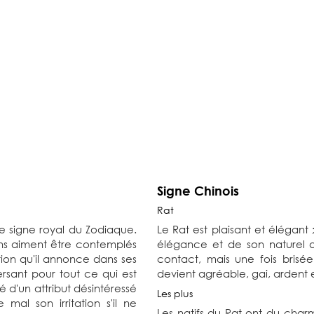
Signe Chinois
Rat
le signe royal du Zodiaque.
Le Rat est plaisant et élégant 
ns aiment être contemplés
élégance et de son naturel av
ution qu'il annonce dans ses
contact, mais une fois bris
versant pour tout ce qui est
devient agréable, gai, ardent 
é d'un attribut désintéressé
Les plus
 mal son irritation s'il ne
Les natifs du Rat ont du charm