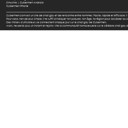
S'inscrire |
Cybermen Android
Cybermen iPhone
Cybermen.com est un site de chat gay et de rencontre entre hommes. Facile, rapide et efficace, i
Pour cela, rien de plus simple, il te suffit d'indiquer ton pseudo, ton âge, ta région pour accéder a
Des milliers d'utilisateurs se connectent chaque jour sur le chat gay de Cybermen.
Alors, ne perds plus un instant et rejoins vite la communauté homosexuelle sur le célèbre chat gay