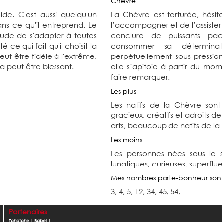
Chèvre
ide. C'est aussi quelqu'un
La Chèvre est torturée, hésit
dans ce qu'il entreprend. Le
l’accompagner et de l’assister.
ptitude de s'adapter à toutes
conclure de puissants pact
é ce qui fait qu'il choisit la
consommer sa déterminati
ut être fidèle à l'extrême,
perpétuellement sous pression
la peut être blessant.
elle s’apitoie à partir du mom
faire remarquer.
Les plus
Les natifs de la Chèvre sont
gracieux, créatifs et adroits 
arts, beaucoup de natifs de la
Les moins
Les personnes nées sous le 
lunatiques, curieuses, superflue
Mes nombres porte-bonheur son
3, 4, 5, 12, 34, 45, 54,
Partenaires
Tchatche
|
Babel
|