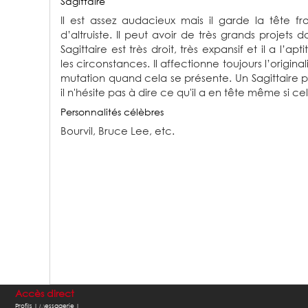
Sagittaire
Il est assez audacieux mais il garde la tête fro
d’altruiste. Il peut avoir de très grands projets 
Sagittaire est très droit, très expansif et il a l’a
les circonstances. Il affectionne toujours l’originalit
mutation quand cela se présente. Un Sagittaire pe
il n'hésite pas à dire ce qu'il a en tête même si ce
Personnalités célèbres
Bourvil,
Bruce Lee,
etc.
Accès direct
Profils |
Messagerie |