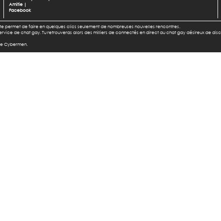
Amitie
|
Facebook
l te permet de faire en quelques clics seulement de nombreuses nouvelles rencontres.
u service de chat gay. Tu retrouveras alors des milliers de connectés en direct au chat gay désireux de dis
 de Cybermen.