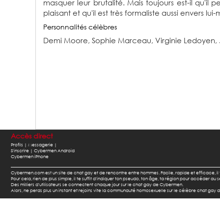
masquer leur brutalité. Mais toujours est-il qu'il
plaisant et qu'il est très formaliste aussi envers lu
Personnalités célèbres
Demi Moore,
Sophie Marceau,
Virginie Ledoyen,
Accès direct
Profils |
Messagerie |
S'inscrire |
Cybermen Android
Cybermen iPhone
Cybermen.com est un site de chat gay et de rencontre entre hommes. Facile, rapide et efficace, i
Pour cela, rien de plus simple, il te suffit d'indiquer ton pseudo, ton âge, ta région pour accéder a
Des milliers d'utilisateurs se connectent chaque jour sur le chat gay de Cybermen.
Alors, ne perds plus un instant et rejoins vite la communauté homosexuelle sur le célèbre chat gay