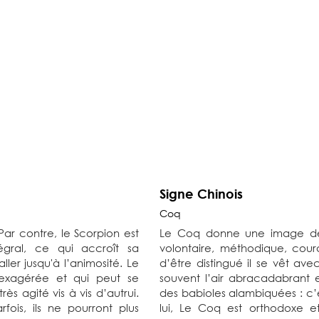
Signe Chinois
Coq
Par contre, le Scorpion est
Le Coq donne une image de h
tégral, ce qui accroît sa
volontaire, méthodique, cour
ller jusqu'à l’animosité. Le
d’être distingué il se vêt av
 exagérée et qui peut se
souvent l’air abracadabrant
ès agité vis à vis d’autrui.
des babioles alambiquées : c’
fois, ils ne pourront plus
lui, Le Coq est orthodoxe et