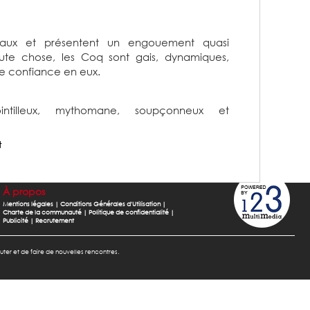
yaux et présentent un engouement quasi
oute chose, les Coq sont gais, dynamiques,
 de confiance en eux.
tilleux, mythomane, soupçonneux et
t
À propos
Mentions légales
|
Conditions Générales d'Utilisation
|
Charte de la communauté
|
Politique de confidentialité
|
Publicité
|
Recrutement
cuter et de faire de nouvelles rencontres.