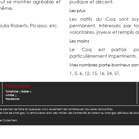
 peut se montrer agréable et
pudique et décent.
i-même.
Les plus
Les natifs du Coq sont lo
Julia Roberts,
Picasso,
etc.
permanent. Intéressés par t
volontaires, joyeux et remplis
Les moins
Le Coq est parfois poin
particulièrement impertinents.
Mes nombres porte-bonheur son
1, 5, 6, 12, 15, 16, 24, 51,
Partenaires
Tchatche
|
Babel
|
Amitie
|
Facebook
l te permet de faire en quelques clics seulement de nombreuses nouvelles rencontres.
u service de chat gay. Tu retrouveras alors des milliers de connectés en direct au chat gay désireux de dis
 de Cybermen.