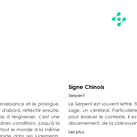
Signe Chinois
Serpent
enaissance et le prologue.
Le Serpent est souvent lettré, 
r d'abord, réfléchir ensuite.
sage, un cérébral. Particulièr
pas à tergiverser, c'est une
pour évaluer le contexte. Il e
nes conditions, jusqu'à la
discernement, de la clairvoyan
er tout le monde à la même
Les plus
rapide dans ses jugements.