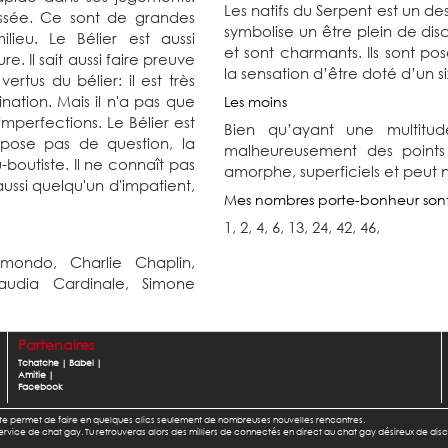
Les natifs du Serpent est un des
issée. Ce sont de grandes
symbolise un être plein de di
ieu. Le Bélier est aussi
et sont charmants. Ils sont pos
e. Il sait aussi faire preuve
la sensation d’être doté d’un si
ertus du bélier: il est très
gination. Mais il n'a pas que
Les moins
perfections. Le Bélier est
Bien qu’ayant une multitud
e pose pas de question, la
malheureusement des points 
-boutiste. Il ne connaît pas
amorphe, superficiels et peut 
 aussi quelqu'un d'impatient,
Mes nombres porte-bonheur son
1, 2, 4, 6, 13, 24, 42, 46,
elmondo,
Charlie Chaplin,
audia Cardinale,
Simone
Partenaires
Tchatche
|
Babel
|
Amitie
|
Facebook
l te permet de faire en quelques clics seulement de nombreuses nouvelles rencontres.
u service de chat gay. Tu retrouveras alors des milliers de connectés en direct au chat gay désireux de dis