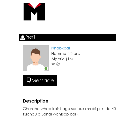
Profil
Nhabkbat
Homme,
25
ans
Algérie
(16)
Message
Description
Cherche whed kbir f age serieux mrabi plus de 40
t3ichou o 3andi wahtsap bark