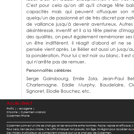
C'est pour cela qu'on dit qu'il charge tête ba
capacités mais qui peuvent offusquer son mil
quelqu'un de passionné et de très discret par natur
de vaillance jusqu'à devenir aventureux. Autres v
désintéressé, inventif et il a la tête pleine d'ima
des qualités, on peut également remémorer ses im
un être indifférent, il réagit d'abord et ne s
pensée vient après. Le Bélier est aussi un jusqu'au
la pondération. Pour lui c'est noir ou blanc. Il est
qui n'arrête pas de remuer.
Personnalités célèbres
Serge Gainsbourg,
Emile Zola,
Jean-Paul B
Charlemagne,
Eddie Murphy,
Baudelaire,
Cl
Signoret,
Elodie Bouchez,
etc.
Accès direct
Profils |
Messagerie |
S'inscrire |
Cybermen Android
Cybermen iPhone
Cybermen.com est un site de chat gay et de rencontre entre hommes. Facile, rapide et efficace, i
Pour cela, rien de plus simple, il te suffit d'indiquer ton pseudo, ton âge, ta région pour accéder a
Des milliers d'utilisateurs se connectent chaque jour sur le chat gay de Cybermen.