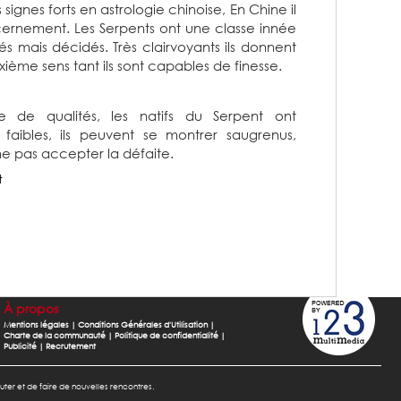
 signes forts en astrologie chinoise, En Chine il
scernement. Les Serpents ont une classe innée
és mais décidés. Très clairvoyants ils donnent
xième sens tant ils sont capables de finesse.
e de qualités, les natifs du Serpent ont
faibles, ils peuvent se montrer saugrenus,
ne pas accepter la défaite.
t
À propos
Mentions légales
|
Conditions Générales d'Utilisation
|
Charte de la communauté
|
Politique de confidentialité
|
Publicité
|
Recrutement
cuter et de faire de nouvelles rencontres.