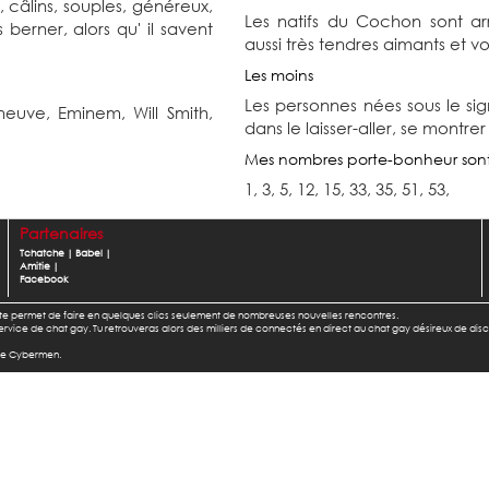
x, câlins, souples, généreux,
Les natifs du Cochon sont arr
 berner, alors qu' il savent
aussi très tendres aimants et v
Les moins
Les personnes nées sous le si
eneuve,
Eminem,
Will Smith,
dans le laisser-aller, se montrer
Mes nombres porte-bonheur son
1, 3, 5, 12, 15, 33, 35, 51, 53,
Partenaires
Tchatche
|
Babel
|
Amitie
|
Facebook
l te permet de faire en quelques clics seulement de nombreuses nouvelles rencontres.
u service de chat gay. Tu retrouveras alors des milliers de connectés en direct au chat gay désireux de dis
 de Cybermen.