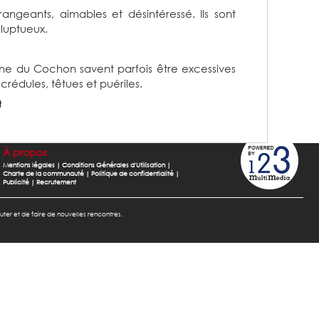
angeants, aimables et désintéressé. Ils sont
oluptueux.
gne du Cochon savent parfois être excessives
 crédules, têtues et puériles.
t
À propos
Mentions légales
|
Conditions Générales d'Utilisation
|
Charte de la communauté
|
Politique de confidentialité
|
Publicité
|
Recrutement
cuter et de faire de nouvelles rencontres.