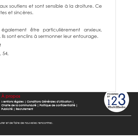
aux soutiens et sont sensible à la droiture. Ce
tes et sincères.
également être particulièrement anxieux,
. Ils sont enclins à sermonner leur entourage.
t
, 54,
À propos
Mentions légales
|
Conditions Générales d'Utilisation
|
Charte de la communauté
|
Politique de confidentialité
|
Publicité
|
Recrutement
cuter et de faire de nouvelles rencontres.