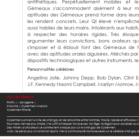
antithétiques. Perpétuellement mobiles et les
Gémeaux s'accommodent aisément à leur mili
aptitudes des Gémeaux prend forme dans leurs
les rendent concrets. Leur QI élevé n'empêch
aussi habiles de leurs mains. Intolérants aux hab
à respecter des horaires rigides. Très éloqu
argumenter leurs convictions, bons orateurs qu’i
s'imposer et à éblouir font des Gémeaux de te
avec des aptitudes orales aiguisées. Alléchés par
dispositifs technologiques et autres instruments, 
Personnalités célèbres
Angelina Jolie,
Johnny Depp,
Bob Dylan,
Clint 
J.F. Kennedy Naomi Campbell,
Marilyn Monroe,
M
Accès direct
Profils |
Messagerie |
S'inscrire |
Cybermen Android
Cybermen iPhone
Cybermen.com est un site de chat gay et de rencontre entre hommes. Facile, rapide et efficace, i
Pour cela, rien de plus simple, il te suffit d'indiquer ton pseudo, ton âge, ta région pour accéder a
Des milliers d'utilisateurs se connectent chaque jour sur le chat gay de Cybermen.
Alors, ne perds plus un instant et rejoins vite la communauté homosexuelle sur le célèbre chat gay