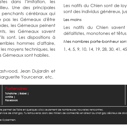
tes dans l’imitation, les
Les natifs du Chien sont de loy
eu. Une des principales
sont des individus généreux, jus
 penchants cérébraux qui
e pas les Gémeaux d'être
Les moins
itudes, les Gémeaux peinent
Les natifs du Chien savent 
ents, les Gémeaux savent
défaitistes, monotones et têtus
ls sont. Les dispositions à
Mes nombres porte-bonheur son
rribles hommes d'affaire,
 les moyens techniques, les
1, 4, 5, 9, 10, 14, 19, 28, 30, 41, 45
les Gémeaux sont habiles.
Eastwood,
Jean Dujardin et
arguerite Yourcenar,
etc.
Partenaires
Tchatche
|
Babel
|
Amitie
|
Facebook
l te permet de faire en quelques clics seulement de nombreuses nouvelles rencontres.
u service de chat gay. Tu retrouveras alors des milliers de connectés en direct au chat gay désireux de dis
 de Cybermen.