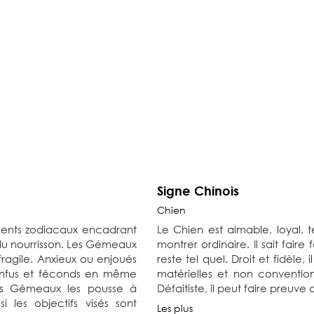
Signe Chinois
Chien
éments zodiacaux encadrant
Le Chien est aimable, loyal, 
u nourrisson. Les Gémeaux
montrer ordinaire. Il sait fai
l fragile. Anxieux ou enjoués
reste tel quel. Droit et fidèle, 
 confus et féconds en même
matérielles et non conventionn
les Gémeaux les pousse à
Défaitiste, il peut faire preuv
 les objectifs visés sont
Les plus