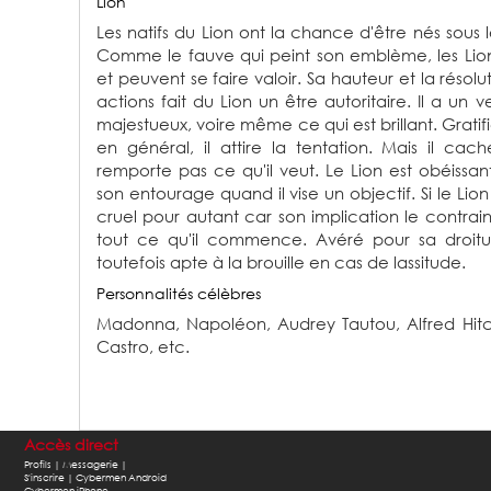
Lion
Les natifs du Lion ont la chance d'être nés sous 
Comme le fauve qui peint son emblème, les Lio
et peuvent se faire valoir. Sa hauteur et la résol
actions fait du Lion un être autoritaire. Il a un 
majestueux, voire même ce qui est brillant. Gratifi
en général, il attire la tentation. Mais il cache
remporte pas ce qu'il veut. Le Lion est obéissan
son entourage quand il vise un objectif. Si le Lion
cruel pour autant car son implication le contrai
tout ce qu'il commence. Avéré pour sa droiture
toutefois apte à la brouille en cas de lassitude.
Personnalités célèbres
Madonna,
Napoléon,
Audrey Tautou,
Alfred Hi
Castro,
etc.
Accès direct
Profils |
Messagerie |
S'inscrire |
Cybermen Android
Cybermen iPhone