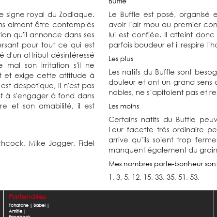
Buffle
le signe royal du Zodiaque.
Le Buffle est posé, organisé e
ns aiment être contemplés
avoir l’air mou au premier cont
ution qu'il annonce dans ses
lui est confiée. Il atteint donc
versant pour tout ce qui est
parfois boudeur et il respire l’
é d'un attribut désintéressé
Les plus
 mal son irritation s'il ne
Les natifs du Buffle sont besog
t et exige cette attitude à
douleur et ont un grand sens 
 est despotique, il n'est pas
nobles, ne s’apitoient pas et res
nt à s'engager à fond dans
 et son amabilité, il est
Les moins
Certains natifs du Buffle peu
Leur facette très ordinaire p
arrive qu’ils soient trop ferme
tchcock,
Mike Jagger,
Fidel
manquent également du grain de
Mes nombres porte-bonheur son
1, 3, 5, 12, 15, 33, 35, 51, 53,
Partenaires
Tchatche
|
Babel
|
Amitie
|
Facebook