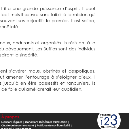
t il a une grande puissance d’esprit. Il peut
act mais il œuvre sans faiblir à la mission qui
 souvent ses objectifs le premier. Il est solide,
honnêteté.
neux, endurants et organisés. Ils résistent à la
du dévouement. Les Buffles sont des individus
pirent la sincérité.
vent s’avérer mous, obstinés et despotiques.
eut amener l’entourage à s’éloigner d’eux. Il
s jusqu’à en être possessifs et rancuniers. Ils
 folie qui améliorerait leur quotidien.
t
À propos
Mentions légales
|
Conditions Générales d'Utilisation
|
Charte de la communauté
|
Politique de confidentialité
|
Publicité
|
Recrutement