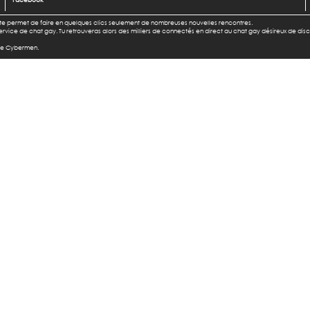
l te permet de faire en quelques clics seulement de nombreuses nouvelles rencontres.
u service de chat gay. Tu retrouveras alors des milliers de connectés en direct au chat gay désireux de dis
 de Cybermen.