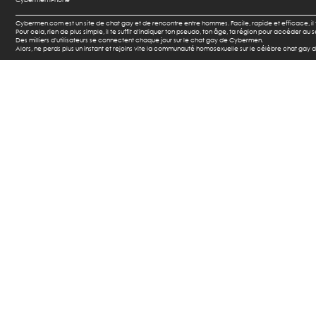
Cybermen.com est un site de chat gay et de rencontre entre hommes. Facile, rapide et efficace, i
Pour cela, rien de plus simple, il te suffit d'indiquer ton pseudo, ton âge, ta région pour accéder a
Des milliers d'utilisateurs se connectent chaque jour sur le chat gay de Cybermen.
Alors, ne perds plus un instant et rejoins vite la communauté homosexuelle sur le célèbre chat gay