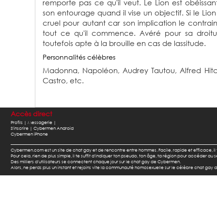
remporte pas ce qu'il veut. Le Lion est obéissan
son entourage quand il vise un objectif. Si le Lion
cruel pour autant car son implication le contrai
tout ce qu'il commence. Avéré pour sa droiture
toutefois apte à la brouille en cas de lassitude.
Personnalités célèbres
Madonna,
Napoléon,
Audrey Tautou,
Alfred Hi
Castro,
etc.
Accès direct
Profils |
Messagerie |
S'inscrire |
Cybermen Android
Cybermen iPhone
Cybermen.com est un site de chat gay et de rencontre entre hommes. Facile, rapide et efficace, i
Pour cela, rien de plus simple, il te suffit d'indiquer ton pseudo, ton âge, ta région pour accéder a
Des milliers d'utilisateurs se connectent chaque jour sur le chat gay de Cybermen.
Alors, ne perds plus un instant et rejoins vite la communauté homosexuelle sur le célèbre chat gay