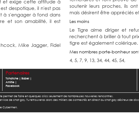
t et exige cette attitude à
soutenir leurs proches, ils 
 est despotique, il n'est pas
mais désirent être appréciés et
nt à s'engager à fond dans
 et son amabilité, il est
Les moins
Le Tigre aime diriger et refus
recherchent à briller à tout pri
tigre est également colérique.
tchcock,
Mike Jagger,
Fidel
Mes nombres porte-bonheur son
4, 5, 7, 9, 13, 34, 44, 45, 54,
Partenaires
Tchatche
|
Babel
|
Amitie
|
Facebook
l te permet de faire en quelques clics seulement de nombreuses nouvelles rencontres.
u service de chat gay. Tu retrouveras alors des milliers de connectés en direct au chat gay désireux de dis
 de Cybermen.