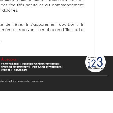
ont des facultés naturelles au commandement
 idolâtrés.
e de l’être. Ils s’apparentent aux Lion : ils
x même s’ils doivent se mettre en difficulté. Le
t
À propos
Mentions légales
|
Conditions Générales d'Utilisation
|
Charte de la communauté
|
Politique de confidentialité
|
Publicité
|
Recrutement
cuter et de faire de nouvelles rencontres.