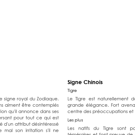
Signe Chinois
Tigre
le signe royal du Zodiaque.
Le Tigre est naturellement 
ns aiment être contemplés
grande élégance. Fort avenan
ution qu'il annonce dans ses
centre des préoccupations et
versant pour tout ce qui est
Les plus
é d'un attribut désintéressé
Les natifs du Tigre sont part
 mal son irritation s'il ne
téméraires et font preuve de dr