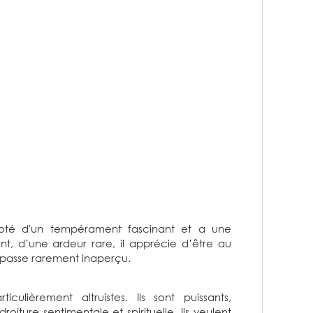
doté d'un tempérament fascinant et a une
t, d’une ardeur rare, il apprécie d’être au
 passe rarement inaperçu.
iculièrement altruistes. Ils sont puissants,
oiture sentimentale et spirituelle. Ils veulent