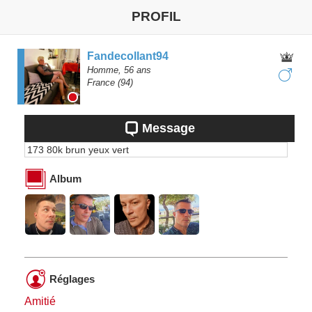
PROFIL
Fandecollant94
Homme,
56
ans
France
(94)
Message
173 80k brun yeux vert
Album
Réglages
Amitié