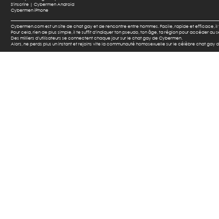
S'inscrire |
Cybermen Android
Cybermen iPhone
Cybermen.com est un site de chat gay et de rencontre entre hommes. Facile, rapide et efficace, i
Pour cela, rien de plus simple, il te suffit d'indiquer ton pseudo, ton âge, ta région pour accéder a
Des milliers d'utilisateurs se connectent chaque jour sur le chat gay de Cybermen.
Alors, ne perds plus un instant et rejoins vite la communauté homosexuelle sur le célèbre chat gay