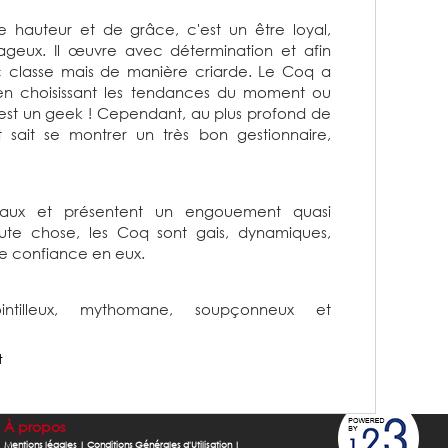
auteur et de grâce, c'est un être loyal,
ageux. Il œuvre avec détermination et afin
ec classe mais de manière criarde. Le Coq a
 en choisissant les tendances du moment ou
est un geek ! Cependant, au plus profond de
 sait se montrer un très bon gestionnaire,
yaux et présentent un engouement quasi
oute chose, les Coq sont gais, dynamiques,
 de confiance en eux.
tilleux, mythomane, soupçonneux et
t
À propos
Mentions légales
|
Conditions Générales d'Utilisation
|