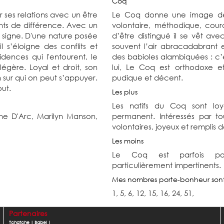
Coq
r ses relations avec un être
Le Coq donne une image de h
points de différence. Avec un
volontaire, méthodique, cour
 signe. D'une nature posée
d’être distingué il se vêt av
il s’éloigne des conflits et
souvent l’air abracadabrant
ences qui l'entourent, le
des babioles alambiquées : c’
égère. Loyal et droit, son
lui, Le Coq est orthodoxe et
 sur qui on peut s’appuyer.
pudique et décent.
ut.
Les plus
Les natifs du Coq sont lo
ne D'Arc,
Marilyn Manson,
permanent. Intéressés par t
volontaires, joyeux et remplis
Les moins
Le Coq est parfois poin
particulièrement impertinents.
Mes nombres porte-bonheur son
1, 5, 6, 12, 15, 16, 24, 51,
Partenaires
Tchatche
|
Babel
|