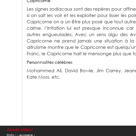
Capricorne
Les signes zodiacaux sont des repères pour affine
si on sait les voir et les exploiter pour lisser les 
Capricorne on a un être plus posé que tout autre
calme, l’irritation lui est presque inconnue car 
autres engueulades. Avec un sens aigu des évid
Capricorne ne prend jamais une situation à la l
altruisme montre que le Capricorne est quelqu'un
Franc, le Capricorne hait le mensonge plus que to
Personnalités célèbres
Mohammed Ali,
David Bowie,
Jim Carrey,
Jean
Kate Moss,
etc.
Accès direct
Profils |
Messagerie |